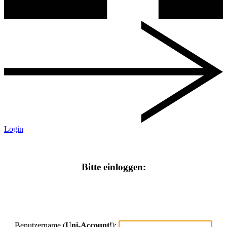
Login
Bitte einloggen:
Benutzername (
Uni-Account!
):