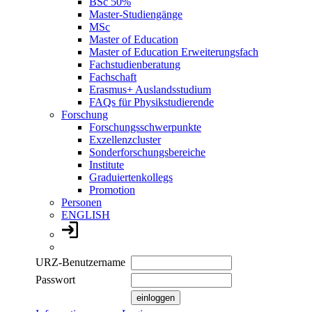
BSc 50%
Master-Studiengänge
MSc
Master of Education
Master of Education Erweiterungsfach
Fachstudienberatung
Fachschaft
Erasmus+ Auslandsstudium
FAQs für Physikstudierende
Forschung
Forschungsschwerpunkte
Exzellenzcluster
Sonderforschungsbereiche
Institute
Graduiertenkollegs
Promotion
Personen
ENGLISH
URZ-Benutzername
Passwort