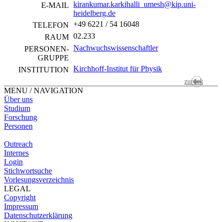
kirankumar.karkihalli_umesh@kip.uni-
E-MAIL
heidelberg.de
+49 6221 / 54 16048
TELEFON
02.233
RAUM
Nachwuchswissenschaftler
PERSONEN­
GRUPPE
Kirchhoff-Institut für Physik
INSTITUTION
zurück
MENU / NAVIGATION
Über uns
Studium
Forschung
Personen
Outreach
Internes
Login
Stichwortsuche
Vorlesungsverzeichnis
LEGAL
Copyright
Impressum
Datenschutzerklärung